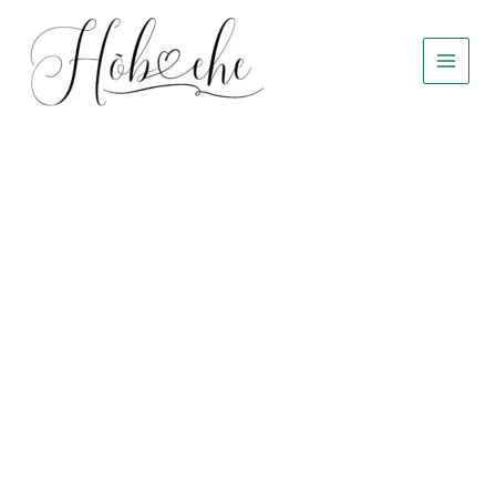
Skip
Main
to
Menu
content