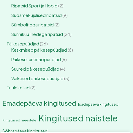
Ripatsid Sport ja Hobid
2
Südamekujulised ripatsid
9
Sümbolitega ripatsid
2
Sünnikuu lilledega ripatsid
24
Päikesepüüdjad
26
Keskmised päikesepüüdjad
8
Päikese-unenäopüüdjad
6
Suured päikesepüüdjad
4
Väikesed päikesepüüdjad
5
Tuulekellad
2
Emadepäeva kingitused
Isadepäeva kingitused
Kingitused naistele
Kingitused meestele
Sõbrapäeva kingitused