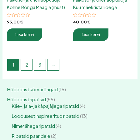
Kolme Rõnga Maagia (must)
Kuu mäekristallidega
Hinnanguga
Hinnanguga
95,00
€
40,00
€
0
0
/
/
5
5
Lisa korvi
Lisa korvi
1
2
3
→
Hõbedast kõrvarõngad
16
Hõbedast ripatsid
55
Käe-, jala- ja käpajäljega ripatsid
4
Loodusest inspireeritud ripatsid
13
Nimetähega ripatsid
4
Ripatsid paaridele
2