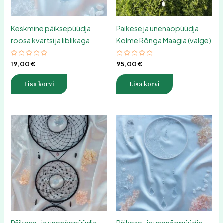
Keskmine päiksepüüdja
Päikese ja unenäopüüdja
roosa kvartsi ja liblikaga
Kolme Rõnga Maagia (valge)
Hinnanguga
Hinnanguga
19,00
€
95,00
€
0
0
/
/
5
5
Lisa korvi
Lisa korvi
Päikese- ja unenäopüüdja
Päikese- ja unenäopüüdja