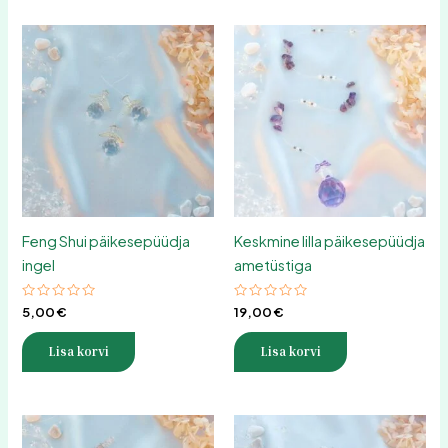
Feng Shui päikesepüüdja
Keskmine lilla päikesepüüdja
ingel
ametüstiga
Hinnanguga
Hinnanguga
5,00
€
19,00
€
0
0
/
/
5
5
Lisa korvi
Lisa korvi