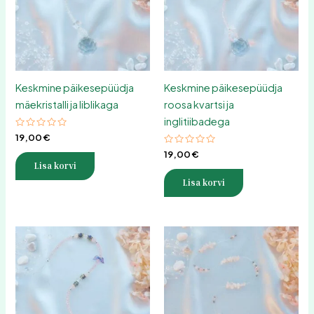
Keskmine päikesepüüdja
Keskmine päikesepüüdja
mäekristalli ja liblikaga
roosa kvartsi ja
inglitiibadega
Hinnanguga
19,00
€
0
/
Hinnanguga
19,00
€
5
0
Lisa korvi
/
5
Lisa korvi