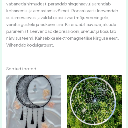
vabaneda hirmudest, parandab hingehaavu ja arendab
kohanemis-ja armastamisvõimet. Roosa kvarts leevendab
südamevaevusi, avaldab positiivset mõju vereringele,
verehaigustele ja leukeemiale. Kiirendab haavade ja luude
paranemist. Leevendab depressiooni, unetust ja kosutab
närvisüsteemi. Kaitseb ka elektromagnetilise kiirguse eest.
Vähendab koduigatsust.
Seotud tooted