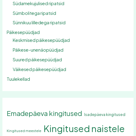
Südamekujulised ripatsid
Sümbolitega ripatsid
Sünnikuu lilledega ripatsid
Päikesepüüdjad
Keskmised päikesepüüdjad
Päikese-unenäopüüdjad
Suured päikesepüüdjad
Väikesed päikesepüüdjad
Tuulekellad
Emadepäeva kingitused
Isadepäeva kingitused
Kingitused naistele
Kingitused meestele