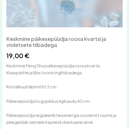
Keskmine päikesepüüdja roosa kvartsi ja
violetsete tiibadega
19,00
€
Keskmine Feng Shui päikesepüüdja roosa kvartsi,
klaaspärlite ja lillas toonis inglitiibadega.
Kristallkuuli läbimõõt 3 cm.
Päikesepüüdja kogupikkus ligikaudu 40 cm.
Päikesepüüdja reguleerib hea energia voolamist ruumis ja
peegeldab seintele kauneid vikerkaarevärve.