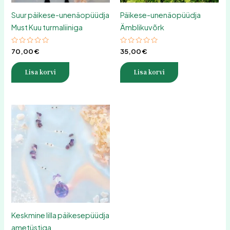
Suur päikese-unenäopüüdja
Päikese-unenäopüüdja
Must Kuu turmaliiniga
Ämblikuvõrk
Hinnanguga
Hinnanguga
70,00
€
35,00
€
0
0
/
/
5
5
Lisa korvi
Lisa korvi
Keskmine lilla päikesepüüdja
ametüstiga