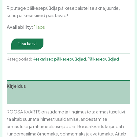
Riputage päikesepüüdja päikesepaistelise akna juurde,
kuhu päikesekiired paistavad!
Availability:
1 laos
Lisa korvi
Kategooriad:
Keskmised päikesepüüdjad
,
Päikesepüüdjad
Kirjeldus
Arvustused (0)
ROOSA KVARTS on südame ja tingimusteta armastuse kivi,
ta aitab suunata inimest usaldamise, andestamise,
armastuse ja rahumeelsuse poole. Roosa kvarts kujundab
tundemaailma õrnemaks, pehmemaks ja avatumaks. Aitab