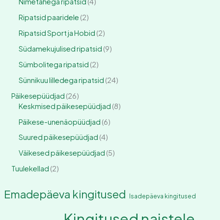
Nimetähega ripatsid
4
Ripatsid paaridele
2
Ripatsid Sport ja Hobid
2
Südamekujulised ripatsid
9
Sümbolitega ripatsid
2
Sünnikuu lilledega ripatsid
24
Päikesepüüdjad
26
Keskmised päikesepüüdjad
8
Päikese-unenäopüüdjad
6
Suured päikesepüüdjad
4
Väikesed päikesepüüdjad
5
Tuulekellad
2
Emadepäeva kingitused
Isadepäeva kingitused
Kingitused naistele