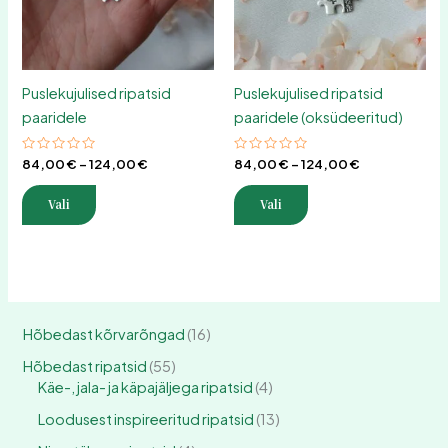
Valikuid
Valikuid
saab
saab
teha
teha
tootelehel.
tootelehel.
Puslekujulised ripatsid
Puslekujulised ripatsid
paaridele
paaridele (oksüdeeritud)
Hinnanguga
Hinnanguga
84,00
€
–
124,00
€
84,00
€
–
124,00
€
0
0
/
/
5
5
Vali
Vali
Hõbedast kõrvarõngad
16
Hõbedast ripatsid
55
Käe-, jala- ja käpajäljega ripatsid
4
Loodusest inspireeritud ripatsid
13