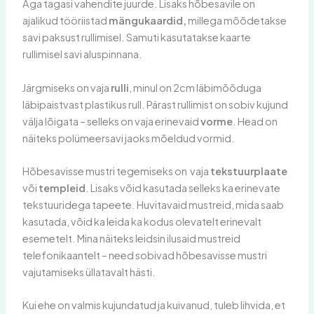
Aga tagasi vahendite juurde. Lisaks hõbesavile on
ajalikud tööriistad
mängukaardid,
millega mõõdetakse
savi paksust rullimisel. Samuti kasutatakse kaarte
rullimisel savi aluspinnana.
Järgmiseks on vaja
rulli
, minul on 2cm läbimõõduga
läbipaistvast plastikus rull. Pärast rullimist on sobiv kujund
välja lõigata – selleks on vaja erinevaid
vorme
. Head on
näiteks polümeersavi jaoks mõeldud vormid.
Hõbesavisse mustri tegemiseks on vaja
tekstuurplaate
või
templeid
. Lisaks võid kasutada selleks ka erinevate
tekstuuridega tapeete. Huvitavaid mustreid, mida saab
kasutada, võid ka leida ka kodus olevatelt erinevalt
esemetelt. Mina näiteks leidsin ilusaid mustreid
telefonikaantelt – need sobivad hõbesavisse mustri
vajutamiseks üllatavalt hästi.
Kui ehe on valmis kujundatud ja kuivanud, tuleb lihvida, et