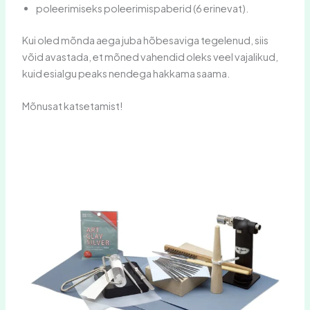
poleerimiseks poleerimispaberid (6 erinevat).
Kui oled mõnda aega juba hõbesaviga tegelenud, siis
võid avastada, et mõned vahendid oleks veel vajalikud,
kuid esialgu peaks nendega hakkama saama.
Mõnusat katsetamist!