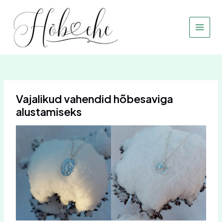
Skip
Main
to
Menu
content
Vajalikud vahendid hõbesaviga
alustamiseks