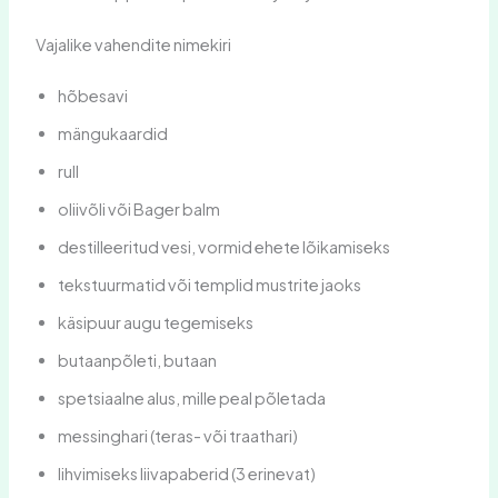
Vajalike vahendite nimekiri
hõbesavi
mängukaardid
rull
oliivõli või Bager balm
destilleeritud vesi, vormid ehete lõikamiseks
tekstuurmatid või templid mustrite jaoks
käsipuur augu tegemiseks
butaanpõleti, butaan
spetsiaalne alus, mille peal põletada
messinghari (teras- või traathari)
lihvimiseks liivapaberid (3 erinevat)