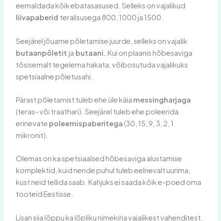
eemaldada kõik ebatasasused. Selleks on vajalikud
liivapaberid
teralisusega 800, 1000 ja 1500.
Seejärel jõuame põletamise juurde, selleks on vajalik
butaanpõletit
ja
butaani.
Kui on plaanis hõbesaviga
tõsisemalt tegelema hakata, võibosutuda vajalikuks
spetsiaalne põletusahi.
Pärast põletamist tuleb ehe üle käia
messingharjaga
(teras- või traathari). Seejärel tuleb ehe poleerida
erinevate
poleemispaberitega
(30, 15, 9, 3, 2, 1
mikronit).
Olemas on ka spetsiaalsed hõbesaviga alustamise
komplektid, kuid nende puhul tuleb eelnevalt uurima,
kust neid tellida saab. Kahjuks ei saada kõik e-poed oma
tooteid Eestisse.
Lisan siia lõppu ka lõpliku nimekirja vajalikest vahenditest.