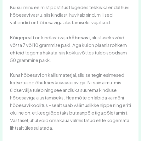
Kui sul minu eelmist postitust lugedes tekkis ka endal huvi
hõbesavi vastu, siis kindlasti huvitab sind, millised
vahendid on hõbesaviga alustamiseks vajalikud.
Kõigepealt on kindlasti vaja
hõbesavi
, alustuseks võid
võtta 7 või 10 grammise paki. Aga kui on plaanis rohkem
ehteid tegema hakata, siis kokkuvõttes tuleb soodsam
50 grammine pakk.
Kuna hõbesavi on kallis materjal, siis ise tegin esimesed
katsetused õhu käes kuivava saviga. Nii sain aimu, mis
üldse välja tuleb ning see andis ka suurema kindluse
hõbesaviga alustamiseks. Hea mõte on läbida ka mõni
hõbesavi koolitus – sealt saab väärtuslikke nippe ning eriti
oluline on, et keegi õpetaks butaanpõletiga põletamist.
Vastasel juhul võid oma kaua valmistatud ehte kogemata
lihtsalt üles sulatada.