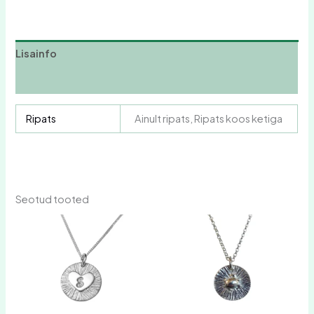
Lisainfo
Arvustused (0)
Ripats
Ainult ripats, Ripats koos ketiga
Seotud tooted
Hinnavahemik:
Hinnavahemik:
Sellel
Sellel
39,00 €
39,00 €
tootel
tootel
kuni
kuni
on
59,00 €
on
59,00 €
mitu
mitu
varianti.
varianti.
Valikuid
Valikuid