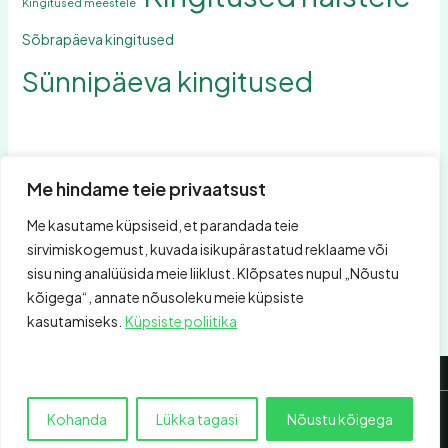
Kingitused meestele
Sõbrapäeva kingitused
Sünnipäeva kingitused
Me hindame teie privaatsust
Me kasutame küpsiseid, et parandada teie
Otsing
sirvimiskogemust, kuvada isikupärastatud reklaame või
Otsing
sisu ning analüüsida meie liiklust. Klõpsates nupul „Nõustu
kõigega“, annate nõusoleku meie küpsiste
kasutamiseks.
Küpsiste poliitika
Kohanda
Lükka tagasi
Nõustu kõigega
Autoriõigus © 2026 Hõbeehe