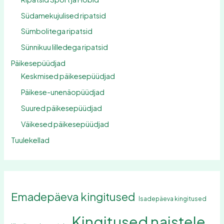
Südamekujulised ripatsid
Sümbolitega ripatsid
Sünnikuu lilledega ripatsid
Päikesepüüdjad
Keskmised päikesepüüdjad
Päikese-unenäopüüdjad
Suured päikesepüüdjad
Väikesed päikesepüüdjad
Tuulekellad
Emadepäeva kingitused
Isadepäeva kingitused
Kingitused naistele