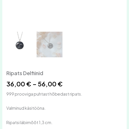
Ripats Delfiinid
36,00
€
–
56,00
€
999 prooviga puhtast hõbedast ripats.
Valminud käsitööna.
Ripatsi läbimõõt 1,3 cm.