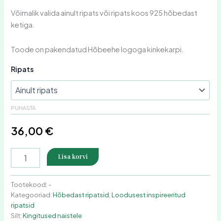
Võimalik valida ainult ripats või ripats koos 925 hõbedast
ketiga.
Toode on pakendatud Hõbeehe logoga kinkekarpi.
Ripats
PUHASTA
36,00
€
Lisa korvi
Tootekood:
-
Kategooriad:
Hõbedast ripatsid
,
Loodusest inspireeritud
ripatsid
Silt:
Kingitused naistele