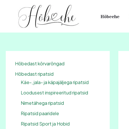
Skip
to
Hõbeehe
content
Hõbedast kõrvarõngad
Hõbedast ripatsid
Käe-, jala- ja käpajäljega ripatsid
Loodusest inspireeritud ripatsid
Nimetähega ripatsid
Ripatsid paaridele
Ripatsid Sport ja Hobid