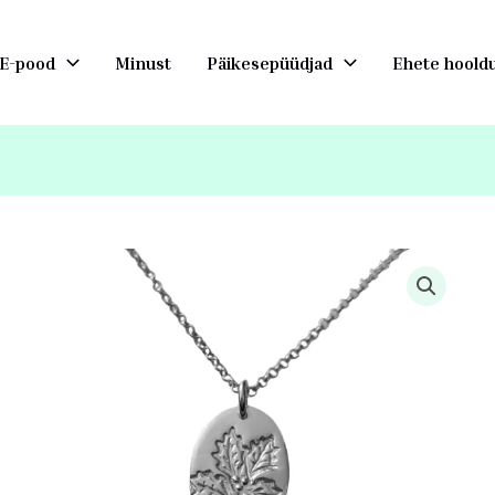
E-pood
Minust
Päikesepüüdjad
Ehete hoold