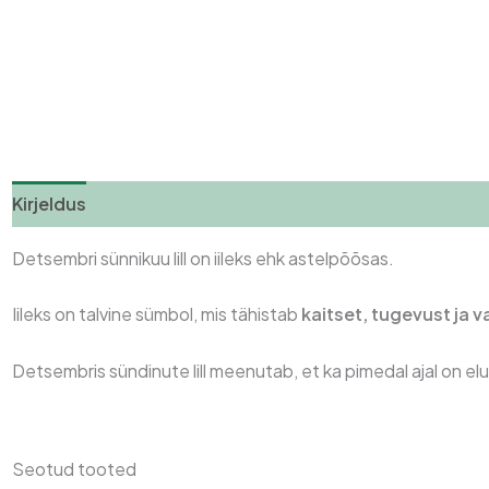
Kirjeldus
Lisainfo
Arvustused (0)
Detsembri sünnikuu lill on iileks ehk astelpõõsas.
Iileks on talvine sümbol, mis tähistab
kaitset, tugevust ja 
Detsembris sündinute lill meenutab, et ka pimedal ajal on elu
Seotud tooted