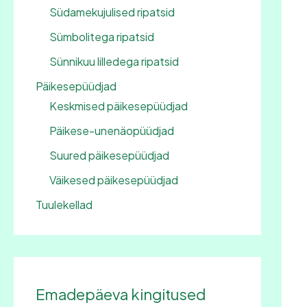
Südamekujulised ripatsid
Sümbolitega ripatsid
Sünnikuu lilledega ripatsid
Päikesepüüdjad
Keskmised päikesepüüdjad
Päikese-unenäopüüdjad
Suured päikesepüüdjad
Väikesed päikesepüüdjad
Tuulekellad
Emadepäeva kingitused