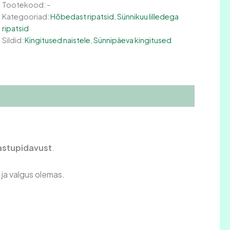
Tootekood:
-
Kategooriad:
Hõbedast ripatsid
,
Sünnikuu lilledega
ripatsid
Sildid:
Kingitused naistele
,
Sünnipäeva kingitused
vastupidavust
.
 ja valgus olemas.