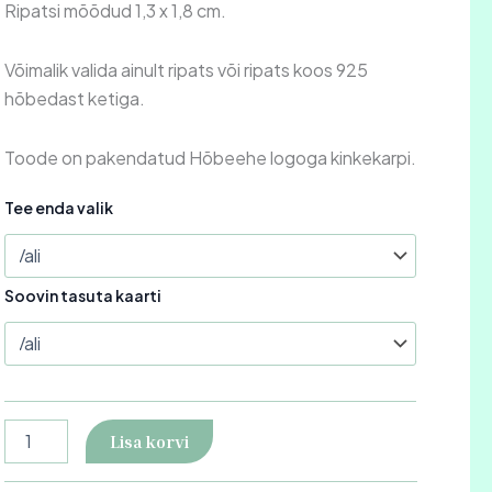
Ripatsi mõõdud 1,3 x 1,8 cm.
Võimalik valida ainult ripats või ripats koos 925
hõbedast ketiga.
Toode on pakendatud Hõbeehe logoga kinkekarpi.
Tee enda valik
Soovin tasuta kaarti
Lisa korvi