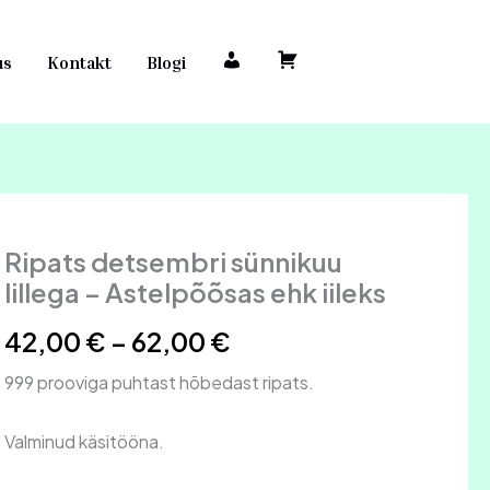
us
Kontakt
Blogi
M
O
i
s
n
t
u
u
k
k
o
o
n
r
Ripats detsembri sünnikuu
Ripats
Hinnavahemik:
t
v
detsembri
lillega – Astelpõõsas ehk iileks
o
sünnikuu
42,00 €
lillega
42,00
€
–
62,00
€
-
kuni
Astelpõõsas
999 prooviga puhtast hõbedast ripats.
ehk
62,00 €
iileks
kogus
Valminud käsitööna.