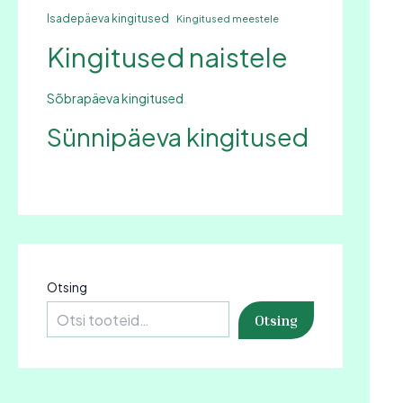
Isadepäeva kingitused
Kingitused meestele
Kingitused naistele
Sõbrapäeva kingitused
Sünnipäeva kingitused
Otsing
Otsing