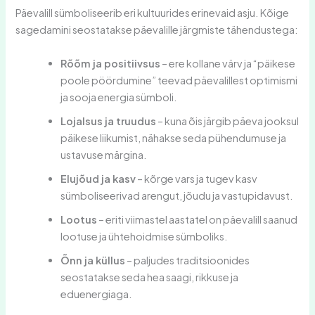
Päevalill sümboliseerib eri kultuurides erinevaid asju. Kõige
sagedamini seostatakse päevalille järgmiste tähendustega:
Rõõm ja positiivsus
– ere kollane värv ja “päikese
poole pöördumine” teevad päevalillest optimismi
ja sooja energia sümboli.
Lojalsus ja truudus
– kuna õis järgib päeva jooksul
päikese liikumist, nähakse seda pühendumuse ja
ustavuse märgina.
Elujõud ja kasv
– kõrge vars ja tugev kasv
sümboliseerivad arengut, jõudu ja vastupidavust.
Lootus
– eriti viimastel aastatel on päevalill saanud
lootuse ja ühtehoidmise sümboliks.
Õnn ja küllus
– paljudes traditsioonides
seostatakse seda hea saagi, rikkuse ja
eduenergiaga.