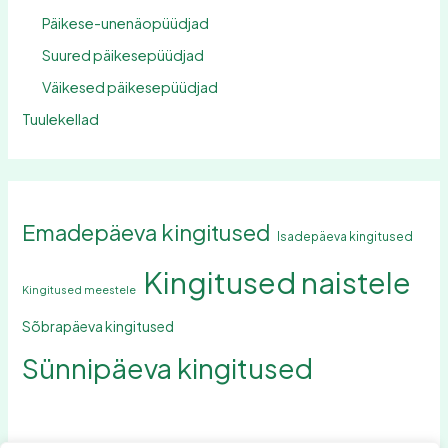
Päikese-unenäopüüdjad
Suured päikesepüüdjad
Väikesed päikesepüüdjad
Tuulekellad
Emadepäeva kingitused
Isadepäeva kingitused
Kingitused naistele
Kingitused meestele
Sõbrapäeva kingitused
Sünnipäeva kingitused