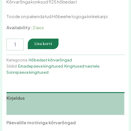
Kõrvarõnga konksud 925 hõbedast.
Toode on pakendatud Hõbeehe logoga kinkekarpi.
Availability:
2 laos
Lisa korvi
Kategooria:
Hõbedast kõrvarõngad
Sildid:
Emadepäeva kingitused
,
Kingitused naistele
,
Sünnipäeva kingitused
Kirjeldus
Arvustused (0)
Päevalille motiiviga kõrvarõngad