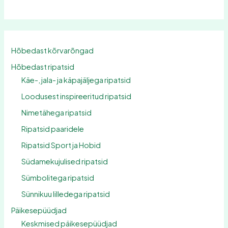
Hõbedast kõrvarõngad
Hõbedast ripatsid
Käe-, jala- ja käpajäljega ripatsid
Loodusest inspireeritud ripatsid
Nimetähega ripatsid
Ripatsid paaridele
Ripatsid Sport ja Hobid
Südamekujulised ripatsid
Sümbolitega ripatsid
Sünnikuu lilledega ripatsid
Päikesepüüdjad
Keskmised päikesepüüdjad