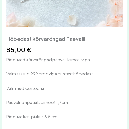
Hõbedast kõrvarõngad Päevalill
85,00
€
Rippuvad kõrvarõngad päevalille motiiviga.
Valmistatud 999 prooviga puhtast hõbedast.
Valminud käsitööna.
Päevalille ripatsi läbimõõt 1,7cm.
Rippuva keti pikkus 6,5 cm.