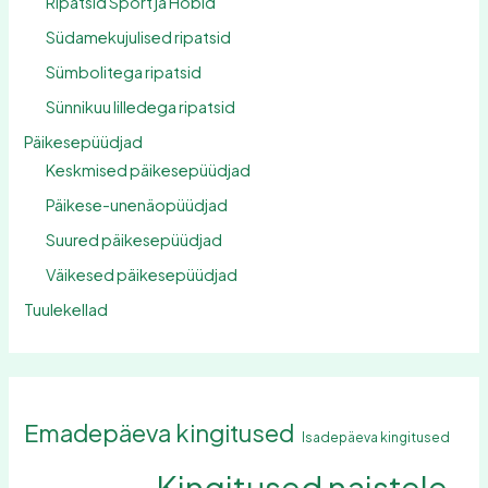
Ripatsid Sport ja Hobid
Südamekujulised ripatsid
Sümbolitega ripatsid
Sünnikuu lilledega ripatsid
Päikesepüüdjad
Keskmised päikesepüüdjad
Päikese-unenäopüüdjad
Suured päikesepüüdjad
Väikesed päikesepüüdjad
Tuulekellad
Emadepäeva kingitused
Isadepäeva kingitused
Kingitused naistele