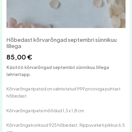
Hõbedast kõrvarõngad septembri sünnikuu
lillega
85,00
€
Käsitöö kõrvarõngad septembri sünnikuu lillega
lehtertapp.
Kõrvarõnga ripatsid on valmistatud 999 prooviga puhtast
hõbedast.
Kõrvarõnga ripatsi mõõdud 1,3 x 1,8 cm.
Kõrvarõnga konksud 925 hõbedast. Rippuva keti pikkus 6,5