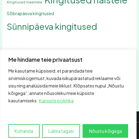
Kingitused meestele
Sõbrapäeva kingitused
Sünnipäeva kingitused
Me hindame teie privaatsust
Me kasutame küpsiseid, et parandada teie
Otsing
sirvimiskogemust, kuvada isikupärastatud reklaame või
Otsing
sisu ning analüüsida meie liiklust. Klõpsates nupul „Nõustu
kõigega“, annate nõusoleku meie küpsiste
kasutamiseks.
Küpsiste poliitika
Kohanda
Lükka tagasi
Nõustu kõigega
Autoriõigus © 2026 Hõbeehe