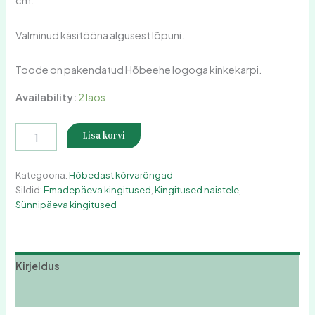
cm.
Valminud käsitööna algusest lõpuni.
Toode on pakendatud Hõbeehe logoga kinkekarpi.
Availability:
2 laos
Lisa korvi
Kategooria:
Hõbedast kõrvarõngad
Sildid:
Emadepäeva kingitused
,
Kingitused naistele
,
Sünnipäeva kingitused
Kirjeldus
Arvustused (0)