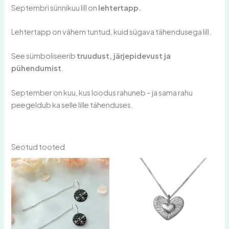
Septembri sünnikuu lill on
lehtertapp.
Lehtertapp on vähem tuntud, kuid sügava tähendusega lill.
See sümboliseerib
truudust, järjepidevust ja
pühendumist
.
September on kuu, kus loodus rahuneb – ja sama rahu
peegeldub ka selle lille tähenduses.
Seotud tooted
Hinnavahemik:
Sellel
39,00 €
tootel
kuni
on
59,00 €
mitu
varianti.
Valikuid