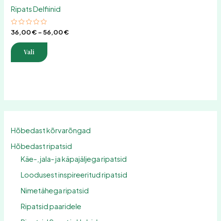
tootelehel.
Ripats Delfiinid
Hinnanguga
36,00
€
–
56,00
€
0
/
5
Vali
Hõbedast kõrvarõngad
Hõbedast ripatsid
Käe-, jala- ja käpajäljega ripatsid
Loodusest inspireeritud ripatsid
Nimetähega ripatsid
Ripatsid paaridele