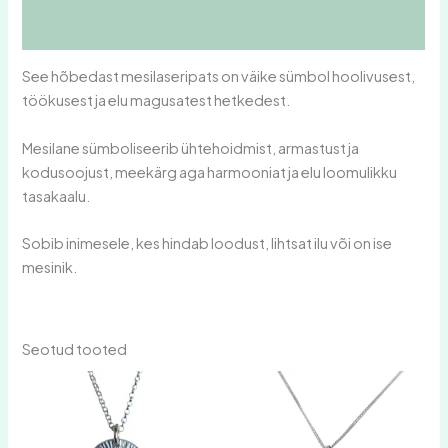
Arvustused (0)
See hõbedast mesilaseripats on väike sümbol hoolivusest,
töökusest ja elu magusatest hetkedest.
Mesilane sümboliseerib ühtehoidmist, armastust ja
kodusoojust, meekärg aga harmooniat ja elu loomulikku
tasakaalu.
Sobib inimesele, kes hindab loodust, lihtsat ilu või on ise
mesinik.
Seotud tooted
Hinnavahemik:
Hinnavahemik:
Sellel
Sellel
39,00 €
39,00 €
tootel
tootel
kuni
kuni
on
59,00 €
on
59,00 €