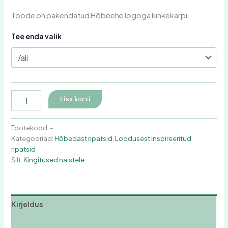
Toode on pakendatud Hõbeehe logoga kinkekarpi.
Tee enda valik
Lisa korvi
Tootekood:
-
Kategooriad:
Hõbedast ripatsid
,
Loodusest inspireeritud
ripatsid
Silt:
Kingitused naistele
Kirjeldus
Lisainfo