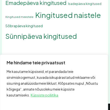
Emadepäeva kingitused
Isadepäeva kingitused
Kingitused naistele
Kingitused meestele
Sõbrapäeva kingitused
Sünnipäeva kingitused
Me hindame teie privaatsust
Me kasutame küpsiseid, et parandada teie
Otsing
sirvimiskogemust, kuvada isikupärastatud reklaame või
Otsing
sisu ning analüüsida meie liiklust. Klõpsates nupul „Nõustu
kõigega“, annate nõusoleku meie küpsiste
kasutamiseks.
Küpsiste poliitika