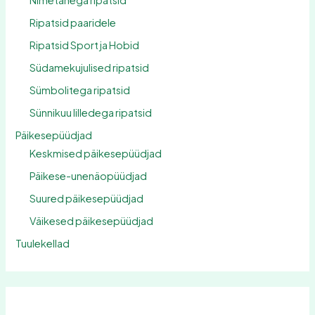
Nimetähega ripatsid
Ripatsid paaridele
Ripatsid Sport ja Hobid
Südamekujulised ripatsid
Sümbolitega ripatsid
Sünnikuu lilledega ripatsid
Päikesepüüdjad
Keskmised päikesepüüdjad
Päikese-unenäopüüdjad
Suured päikesepüüdjad
Väikesed päikesepüüdjad
Tuulekellad