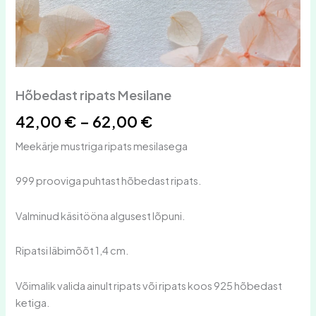
Hõbedast ripats Mesilane
42,00
€
–
62,00
€
Meekärje mustriga ripats mesilasega
999 prooviga puhtast hõbedast ripats.
Valminud käsitööna algusest lõpuni.
Ripatsi läbimõõt 1,4 cm.
Võimalik valida ainult ripats või ripats koos 925 hõbedast
ketiga.