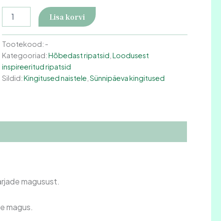
Lisa korvi
Tootekood:
-
Kategooriad:
Hõbedast ripatsid
,
Loodusest
inspireeritud ripatsid
Sildid:
Kingitused naistele
,
Sünnipäeva kingitused
arjade magusust.
uke magus.