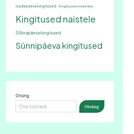
Isadepäeva kingitused
Kingitused meestele
Kingitused naistele
Sõbrapäeva kingitused
Sünnipäeva kingitused
Otsing
Otsing