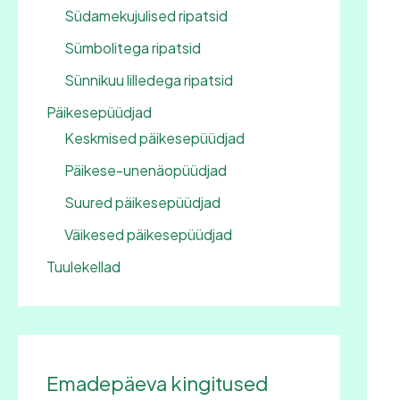
Südamekujulised ripatsid
Sümbolitega ripatsid
Sünnikuu lilledega ripatsid
Päikesepüüdjad
Keskmised päikesepüüdjad
Päikese-unenäopüüdjad
Suured päikesepüüdjad
Väikesed päikesepüüdjad
Tuulekellad
Emadepäeva kingitused