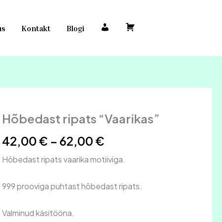
us
Kontakt
Blogi
M
O
i
s
n
t
u
u
k
k
o
o
n
r
Hõbedast ripats “Vaarikas”
Hõbedast
Hinnavahemik:
t
v
ripats
o
"Vaarikas"
42,00 €
42,00
€
–
62,00
€
kogus
kuni
Hõbedast ripats vaarika motiiviga.
62,00 €
999 prooviga puhtast hõbedast ripats.
Valminud käsitööna.