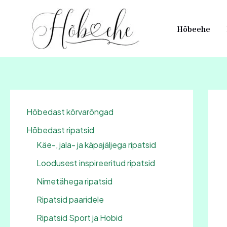
Skip
to
Hõbeehe
content
Hõbedast kõrvarõngad
Hõbedast ripatsid
Käe-, jala- ja käpajäljega ripatsid
Loodusest inspireeritud ripatsid
Nimetähega ripatsid
Ripatsid paaridele
Ripatsid Sport ja Hobid