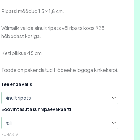
Ripatsi mõõdud 1,3 x 1,8 cm.
Võimalik valida ainult ripats või ripats koos 925
hõbedast ketiga.
Keti pikkus 45 cm.
Toode on pakendatud Hõbeehe logoga kinkekarpi.
Tee enda valik
Soovin tasuta sünnipäevakaarti
PUHASTA