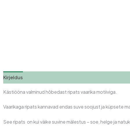
Kirjeldus
Lisainfo
Arvustused (0)
Kästiööna valminud hõbedast ripats vaarika motiiviga.
Vaarikaga ripats kannavad endas suve soojust ja küpsete m
See ripats on kui väike suvine mälestus – soe, helge ja nat