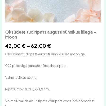
Oksüdeeritud ripats augusti sünnikuu lillega –
Moon
42,00
€
–
62,00
€
Oksüdeeritud ripats augusti sünnikuu lille mooniga.
999 prooviga puhtast hõbedast ripats.
Valminud käsitööna.
Ripatsi mõõdud 1,3 x 1,8 cm.
Võimalik valida ainult ripats või ripats koos 925 hõbedast