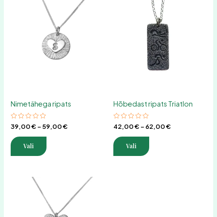
Hinnavahemik:
Hinnavahemik
Sellel
Sellel
39,00 €
42,00 €
tootel
tootel
kuni
kuni
on
59,00 €
on
62,00 €
mitu
mitu
varianti.
varianti.
Valikuid
Valikuid
saab
saab
teha
teha
tootelehel.
tootelehel.
Nimetähega ripats
Hõbedast ripats Triatlon
Hinnanguga
Hinnanguga
39,00
€
–
59,00
€
42,00
€
–
62,00
€
0
0
/
/
5
5
Vali
Vali
Hinnavahemik:
Sellel
39,00 €
tootel
kuni
on
59,00 €
mitu