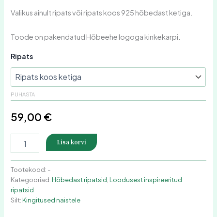
Valikus ainult ripats või ripats koos 925 hõbedast ketiga.
Toode on pakendatud Hõbeehe logoga kinkekarpi.
Ripats
PUHASTA
59,00
€
Lisa korvi
Tootekood:
-
Kategooriad:
Hõbedast ripatsid
,
Loodusest inspireeritud
ripatsid
Silt:
Kingitused naistele