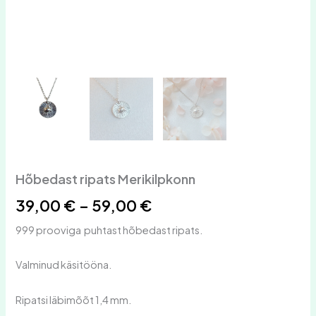
Hõbedast ripats Merikilpkonn
39,00
€
–
59,00
€
999 prooviga puhtast hõbedast ripats.
Valminud käsitööna.
Ripatsi läbimõõt 1,4 mm.