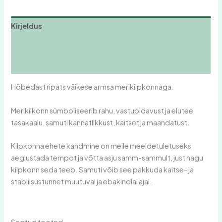
Kirjeldus
Lisainfo
Arvustused (0)
Hõbedast ripats väikese armsa merikilpkonnaga.
Merikilkonn sümboliseerib rahu, vastupidavust ja elutee
tasakaalu, samuti kannatlikkust, kaitset ja maandatust.
Kilpkonna ehete kandmine on meile meeldetuletuseks
aeglustada tempot ja võtta asju samm-sammult, just nagu
kilpkonn seda teeb. Samuti võib see pakkuda kaitse- ja
stabiilsustunnet muutuval ja ebakindlal ajal.