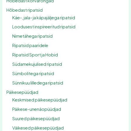
Hõbedast kõrvarõngad
Hõbedast ripatsid
Käe-, jala- ja käpajäljega ripatsid
Loodusest inspireeritud ripatsid
Nimetähega ripatsid
Ripatsid paaridele
Ripatsid Sport ja Hobid
Südamekujulised ripatsid
Sümbolitega ripatsid
Sünnikuu lilledega ripatsid
Päikesepüüdjad
Keskmised päikesepüüdjad
Päikese-unenäopüüdjad
Suured päikesepüüdjad
Väikesed päikesepüüdjad