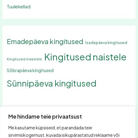
Tuulekellad
Emadepäeva kingitused
Isadepäeva kingitused
Kingitused naistele
Kingitused meestele
Sõbrapäeva kingitused
Sünnipäeva kingitused
Me hindame teie privaatsust
Me kasutame küpsiseid, et parandada teie
Otsing
sirvimiskogemust, kuvada isikupärastatud reklaame või