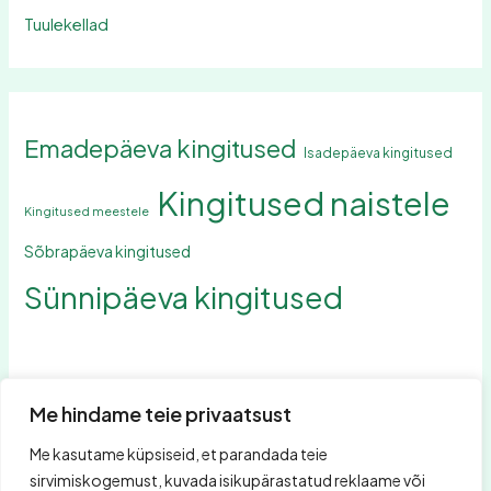
Tuulekellad
Emadepäeva kingitused
Isadepäeva kingitused
Kingitused naistele
Kingitused meestele
Sõbrapäeva kingitused
Sünnipäeva kingitused
Me hindame teie privaatsust
Me kasutame küpsiseid, et parandada teie
Otsing
sirvimiskogemust, kuvada isikupärastatud reklaame või