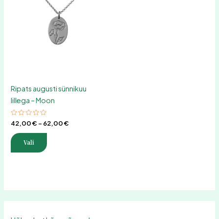
tootel
kuni
on
62,00 €
mitu
varianti.
Valikuid
saab
teha
tootelehel.
Ripats augusti sünnikuu
lillega – Moon
Hinnanguga
42,00
€
–
62,00
€
0
/
5
Vali