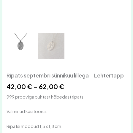
Ripats septembri sünnikuu lillega – Lehtertapp
42,00
€
–
62,00
€
999 prooviga puhtast hõbedast ripats.
Valminud käsitööna.
Ripatsi mõõdud 1,3 x 1,8 cm.