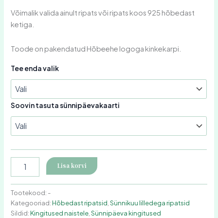
Võimalik valida ainult ripats või ripats koos 925 hõbedast
ketiga.
Toode on pakendatud Hõbeehe logoga kinkekarpi.
Tee enda valik
Soovin tasuta sünnipäevakaarti
Lisa korvi
Tootekood:
-
Kategooriad:
Hõbedast ripatsid
,
Sünnikuu lilledega ripatsid
Sildid:
Kingitused naistele
,
Sünnipäeva kingitused