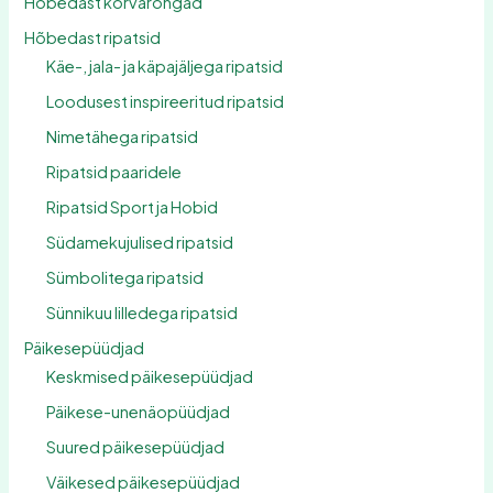
Hõbedast kõrvarõngad
Hõbedast ripatsid
Käe-, jala- ja käpajäljega ripatsid
Loodusest inspireeritud ripatsid
Nimetähega ripatsid
Ripatsid paaridele
Ripatsid Sport ja Hobid
Südamekujulised ripatsid
Sümbolitega ripatsid
Sünnikuu lilledega ripatsid
Päikesepüüdjad
Keskmised päikesepüüdjad
Päikese-unenäopüüdjad
Suured päikesepüüdjad
Väikesed päikesepüüdjad