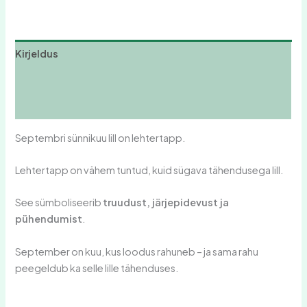
Kirjeldus
Lisainfo
Arvustused (0)
Septembri sünnikuu lill on lehtertapp.
Lehtertapp on vähem tuntud, kuid sügava tähendusega lill.
See sümboliseerib
truudust, järjepidevust ja
pühendumist
.
September on kuu, kus loodus rahuneb – ja sama rahu
peegeldub ka selle lille tähenduses.