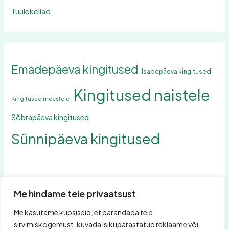
Tuulekellad
Emadepäeva kingitused
Isadepäeva kingitused
Kingitused naistele
Kingitused meestele
Sõbrapäeva kingitused
Sünnipäeva kingitused
Me hindame teie privaatsust
Me kasutame küpsiseid, et parandada teie
Otsing
sirvimiskogemust, kuvada isikupärastatud reklaame või