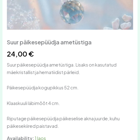
Suur päikesepüüdja ametüstiga
24,00
€
Suur päikesepüüdja ametüstiga. Lisaks on kasutatud
mäekristallist ja hematiidist pärleid.
Päikesepüüdja kogupikkus 52 cm.
Klaaskuuli läbimõõt 4 cm.
Riputage päikesepüüdja päikeselise akna juurde, kuhu
päikesekiired paistavad.
Availability:
1 laos