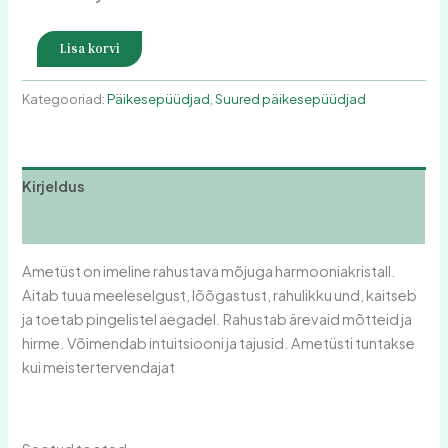
Lisa korvi
Kategooriad:
Päikesepüüdjad
,
Suured päikesepüüdjad
Kirjeldus
Arvustused (0)
Ametüst on imeline rahustava mõjuga harmooniakristall.
Aitab tuua meeleselgust, lõõgastust, rahulikku und, kaitseb
ja toetab pingelistel aegadel. Rahustab ärevaid mõtteid ja
hirme. Võimendab intuitsiooni ja tajusid. Ametüsti tuntakse
kui meistertervendajat