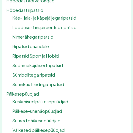
Hõbedast kõrvarõngad
Hõbedast ripatsid
Käe-, jala- ja käpajäljega ripatsid
Loodusest inspireeritud ripatsid
Nimetähega ripatsid
Ripatsid paaridele
Ripatsid Sport ja Hobid
Südamekujulised ripatsid
Sümbolitega ripatsid
Sünnikuu lilledega ripatsid
Päikesepüüdjad
Keskmised päikesepüüdjad
Päikese-unenäopüüdjad
Suured päikesepüüdjad
Väikesed päikesepüüdjad