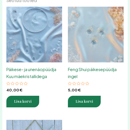
Seotud tooted
Päikese- ja unenäopüüdja
Feng Shui päikesepüüdja
Kuu mäekristallidega
ingel
Hinnanguga
Hinnanguga
40,00
€
5,00
€
0
0
/
/
5
5
Lisa korvi
Lisa korvi