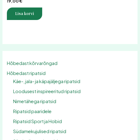
19,00
€
0
/
5
Lisa korvi
Hõbedast kõrvarõngad
Hõbedast ripatsid
Käe-, jala- ja käpajäljega ripatsid
Loodusest inspireeritud ripatsid
Nimetähega ripatsid
Ripatsid paaridele
Ripatsid Sport ja Hobid
Südamekujulised ripatsid