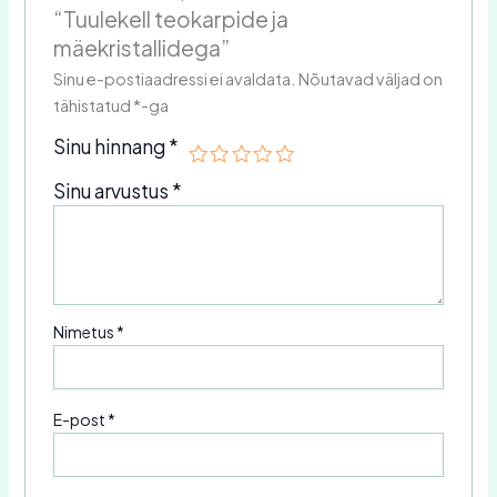
“Tuulekell teokarpide ja
mäekristallidega”
Sinu e-postiaadressi ei avaldata.
Nõutavad väljad on
tähistatud
*
-ga
Sinu hinnang
*
Sinu arvustus
*
Nimetus
*
E-post
*