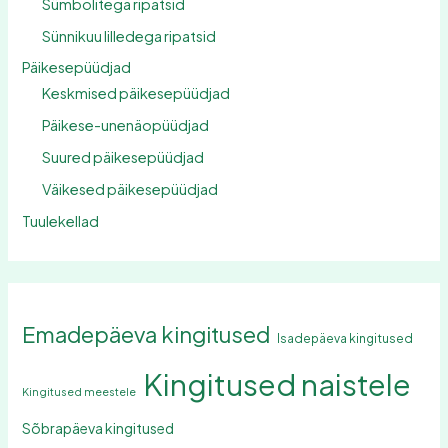
Sümbolitega ripatsid
Sünnikuu lilledega ripatsid
Päikesepüüdjad
Keskmised päikesepüüdjad
Päikese-unenäopüüdjad
Suured päikesepüüdjad
Väikesed päikesepüüdjad
Tuulekellad
Emadepäeva kingitused
Isadepäeva kingitused
Kingitused naistele
Kingitused meestele
Sõbrapäeva kingitused