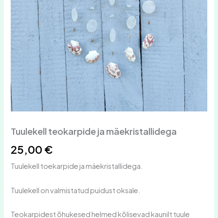
Tuulekell teokarpide ja mäekristallidega
25,00
€
Tuulekell toekarpide ja mäekristallidega.
Tuulekell on valmistatud puidust oksale.
Teokarpidest õhukesed helmed kõlisevad kaunilt tuule