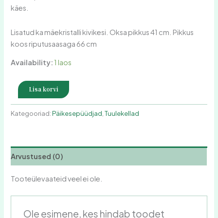
käes.
Lisatud ka mäekristalli kivikesi. Oksa pikkus 41 cm. Pikkus
koos riputusaasaga 66 cm
Availability:
1 laos
Lisa korvi
Kategooriad:
Päikesepüüdjad
,
Tuulekellad
Arvustused (0)
Tooteülevaateid veel ei ole.
Ole esimene, kes hindab toodet