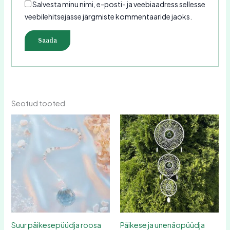
Salvesta minu nimi, e-posti- ja veebiaadress sellesse
veebilehitsejasse järgmiste kommentaaride jaoks.
Seotud tooted
Suur päikesepüüdja roosa
Päikese ja unenäopüüdja