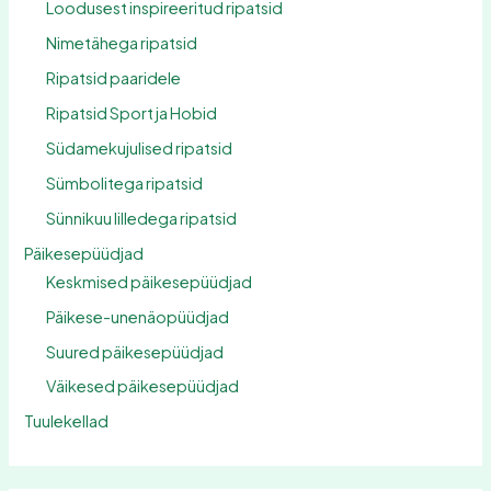
Loodusest inspireeritud ripatsid
Nimetähega ripatsid
Ripatsid paaridele
Ripatsid Sport ja Hobid
Südamekujulised ripatsid
Sümbolitega ripatsid
Sünnikuu lilledega ripatsid
Päikesepüüdjad
Keskmised päikesepüüdjad
Päikese-unenäopüüdjad
Suured päikesepüüdjad
Väikesed päikesepüüdjad
Tuulekellad