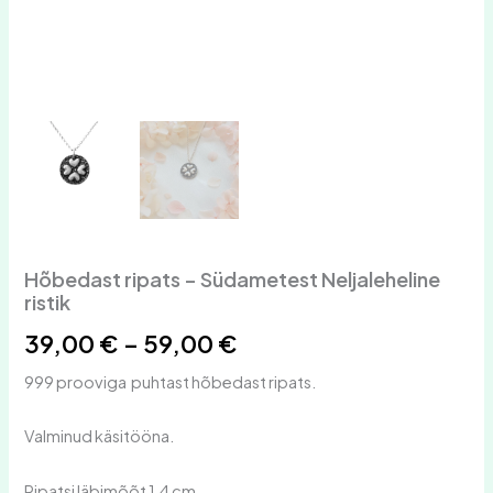
Hõbedast ripats – Südametest Neljaleheline
ristik
39,00
€
–
59,00
€
999 prooviga puhtast hõbedast ripats.
Valminud käsitööna.
Ripatsi läbimõõt 1,4 cm