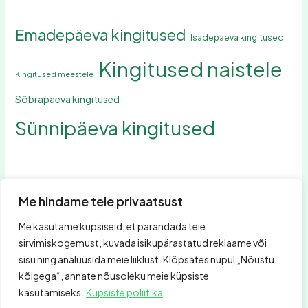
Emadepäeva kingitused
Isadepäeva kingitused
Kingitused naistele
Kingitused meestele
Sõbrapäeva kingitused
Sünnipäeva kingitused
Me hindame teie privaatsust
Me kasutame küpsiseid, et parandada teie
Otsing
sirvimiskogemust, kuvada isikupärastatud reklaame või
Otsing
sisu ning analüüsida meie liiklust. Klõpsates nupul „Nõustu
kõigega“, annate nõusoleku meie küpsiste
kasutamiseks.
Küpsiste poliitika