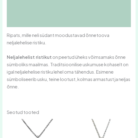
Lisainfo
Arvustused (0)
Ripats, mille neli südant moodustavad õnnetoova
neljalehelise ristiku.
Neljalehelist ristikut
on peetud üheks võimsamaks õnne
sümboliks maailmas. Traditsioonilise uskumuse kohaselt on
igal neljalehelise ristiku lehel oma tähendus. Esimene
sümboliseerib usku, teine lootust, kolmas armastust ja neljas
õnne.
Seotud tooted
Hinnavahemik:
Hinnavahemik:
Sellel
Sellel
42,00 €
39,00 €
tootel
tootel
kuni
kuni
on
62,00 €
on
59,00 €