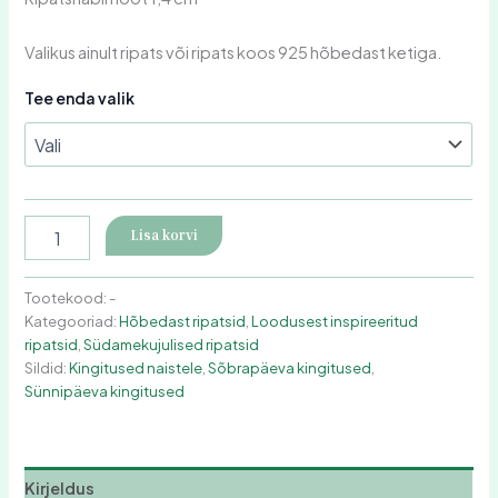
Valikus ainult ripats või ripats koos 925 hõbedast ketiga.
Tee enda valik
Lisa korvi
Tootekood:
-
Kategooriad:
Hõbedast ripatsid
,
Loodusest inspireeritud
ripatsid
,
Südamekujulised ripatsid
Sildid:
Kingitused naistele
,
Sõbrapäeva kingitused
,
Sünnipäeva kingitused
Kirjeldus